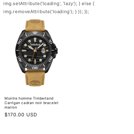
img.setAttribute('loading', 'lazy'); } else {
img.removeAttribute('loading'); } }); });
Montre homme Timberland
Carrigan cadran noir bracelet
marron
Prix
$170.00 USD
habituel