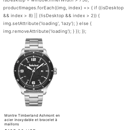
productImages.forEach((img, index) => { if ((isDesktop
&& index > 8) || (!isDesktop && index > 2)) {
img.setAttribute('loading', 'lazy'); } else {
img.removeAttribute('loading'); } }); });
Montre Timberland Ashmont en
acier inoxydable et bracelet à
maillons