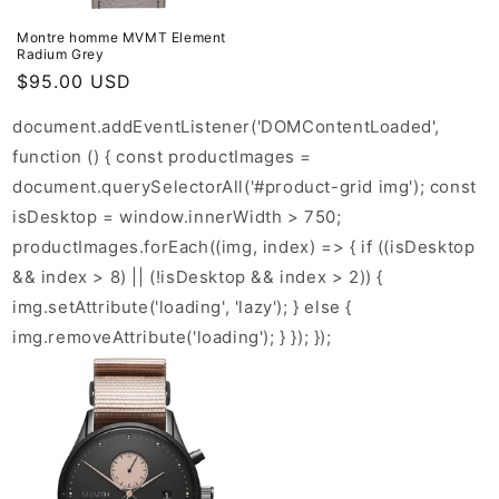
Montre homme MVMT Element
Radium Grey
Prix
$95.00 USD
habituel
document.addEventListener('DOMContentLoaded',
function () { const productImages =
document.querySelectorAll('#product-grid img'); const
isDesktop = window.innerWidth > 750;
productImages.forEach((img, index) => { if ((isDesktop
&& index > 8) || (!isDesktop && index > 2)) {
img.setAttribute('loading', 'lazy'); } else {
img.removeAttribute('loading'); } }); });