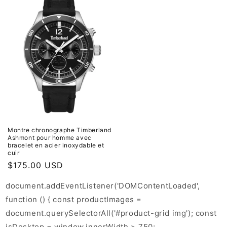
Montre chronographe Timberland
Ashmont pour homme avec
bracelet en acier inoxydable et
cuir
Prix
$175.00 USD
habituel
document.addEventListener('DOMContentLoaded',
function () { const productImages =
document.querySelectorAll('#product-grid img'); const
isDesktop = window.innerWidth > 750;