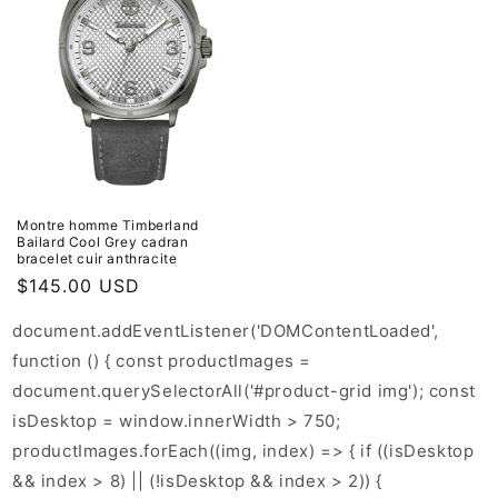
Montre homme Timberland
Bailard Cool Grey cadran
bracelet cuir anthracite
Prix
$145.00 USD
habituel
document.addEventListener('DOMContentLoaded',
function () { const productImages =
document.querySelectorAll('#product-grid img'); const
isDesktop = window.innerWidth > 750;
productImages.forEach((img, index) => { if ((isDesktop
&& index > 8) || (!isDesktop && index > 2)) {