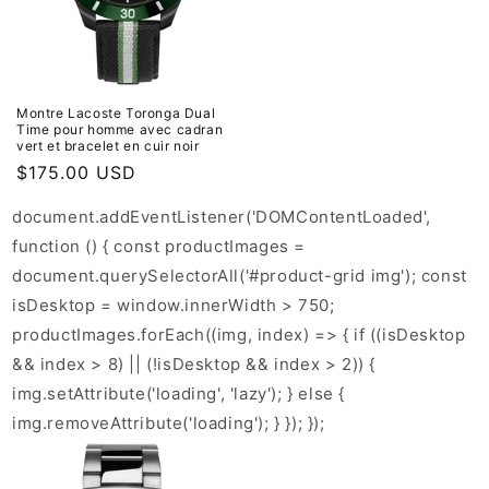
Montre Lacoste Toronga Dual
Time pour homme avec cadran
vert et bracelet en cuir noir
Prix
$175.00 USD
habituel
document.addEventListener('DOMContentLoaded',
function () { const productImages =
document.querySelectorAll('#product-grid img'); const
isDesktop = window.innerWidth > 750;
productImages.forEach((img, index) => { if ((isDesktop
&& index > 8) || (!isDesktop && index > 2)) {
img.setAttribute('loading', 'lazy'); } else {
img.removeAttribute('loading'); } }); });