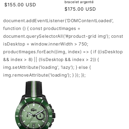
bracelet argenté
Prix
$155.00 USD
Prix
$175.00 USD
habituel
habituel
document.addEventListener('DOMContentLoaded',
function () { const productImages =
document.querySelectorAll('#product-grid img'); const
isDesktop = window.innerWidth > 750;
productImages.forEach((img, index) => { if ((isDesktop
&& index > 8) || (!isDesktop && index > 2)) {
img.setAttribute('loading', 'lazy'); } else {
img.removeAttribute('loading'); } }); });