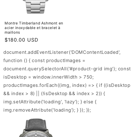
Montre Timberland Ashmont en
acier inoxydable et bracelet à
maillons
Prix
$180.00 USD
habituel
document.addEventListener('DOMContentLoaded',
function () { const productImages =
document.querySelectorAll('#product-grid img'); const
isDesktop = window.innerWidth > 750;
productImages.forEach((img, index) => { if ((isDesktop
&& index > 8) || (!isDesktop && index > 2)) {
img.setAttribute('loading', 'lazy'); } else {
img.removeAttribute('loading'); } }); });