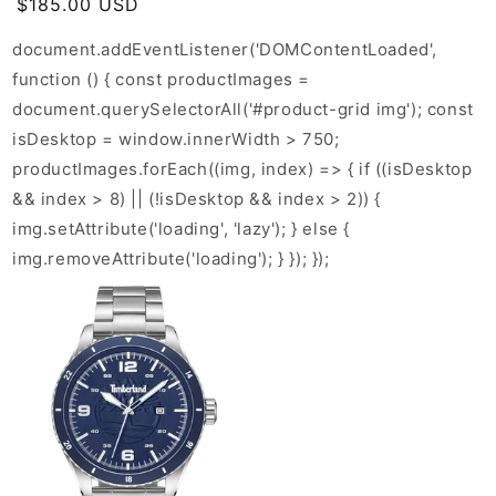
Prix
$185.00 USD
habituel
document.addEventListener('DOMContentLoaded',
function () { const productImages =
document.querySelectorAll('#product-grid img'); const
isDesktop = window.innerWidth > 750;
productImages.forEach((img, index) => { if ((isDesktop
&& index > 8) || (!isDesktop && index > 2)) {
img.setAttribute('loading', 'lazy'); } else {
img.removeAttribute('loading'); } }); });