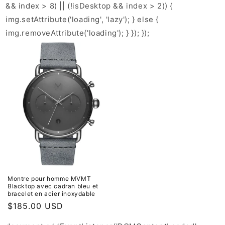
&& index > 8) || (!isDesktop && index > 2)) {
img.setAttribute('loading', 'lazy'); } else {
img.removeAttribute('loading'); } }); });
Montre pour homme MVMT
Blacktop avec cadran bleu et
bracelet en acier inoxydable
Prix
$185.00 USD
habituel