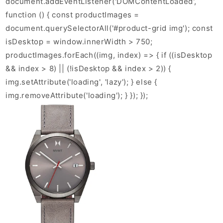
document.addEventListener('DOMContentLoaded',
function () { const productImages =
document.querySelectorAll('#product-grid img'); const
isDesktop = window.innerWidth > 750;
productImages.forEach((img, index) => { if ((isDesktop
&& index > 8) || (!isDesktop && index > 2)) {
img.setAttribute('loading', 'lazy'); } else {
img.removeAttribute('loading'); } }); });