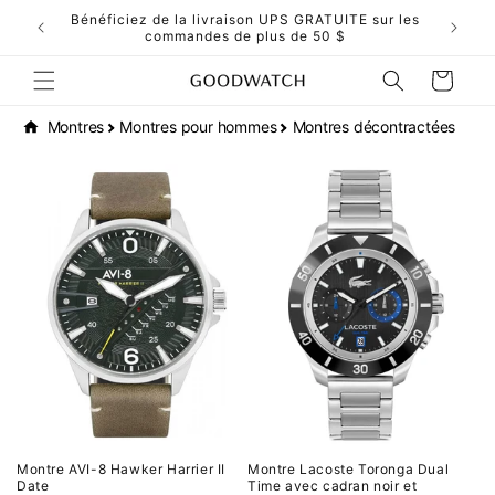
et
ors du
Bénéficiez de la livraison UPS GRATUITE sur les
passer
commandes de plus de 50 $
au
contenu
Panier
Montres
Montres pour hommes
Montres décontractées
Montre AVI-8 Hawker Harrier II
Montre Lacoste Toronga Dual
Date
Time avec cadran noir et