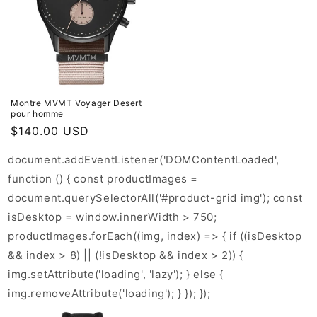
Montre MVMT Voyager Desert
pour homme
Prix
$140.00 USD
habituel
document.addEventListener('DOMContentLoaded',
function () { const productImages =
document.querySelectorAll('#product-grid img'); const
isDesktop = window.innerWidth > 750;
productImages.forEach((img, index) => { if ((isDesktop
&& index > 8) || (!isDesktop && index > 2)) {
img.setAttribute('loading', 'lazy'); } else {
img.removeAttribute('loading'); } }); });