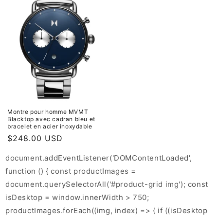
Montre pour homme MVMT
Blacktop avec cadran bleu et
bracelet en acier inoxydable
Prix
$248.00 USD
habituel
document.addEventListener('DOMContentLoaded',
function () { const productImages =
document.querySelectorAll('#product-grid img'); const
isDesktop = window.innerWidth > 750;
productImages.forEach((img, index) => { if ((isDesktop