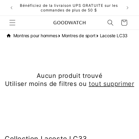
et
ors du
Bénéficiez de la livraison UPS GRATUITE sur les
passer
commandes de plus de 50 $
au
contenu
Panier
Montres pour hommes
Montres de sport
Lacoste LC33
Aucun produit trouvé
Utiliser moins de filtres ou
tout supprimer
Collection Lacoste LC33