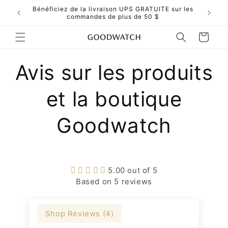
et
ors du
Bénéficiez de la livraison UPS GRATUITE sur les
passer
commandes de plus de 50 $
au
contenu
Panier
Avis sur les produits
et la boutique
Goodwatch
5.00 out of 5
Based on 5 reviews
Shop Reviews (
4
)